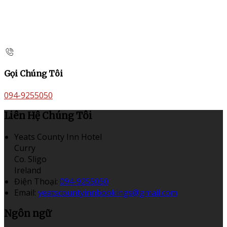
Gọi Chúng Tôi
094-9255050
Liên Hệ Chúng Tôi
Yeats County Inn Hotel
Curry
Co. Sligo
Ireland
Điện Thoại
:
094-9255050
Email:
yeatscountyinnbookings@gmail.com
Ngôn ngữ