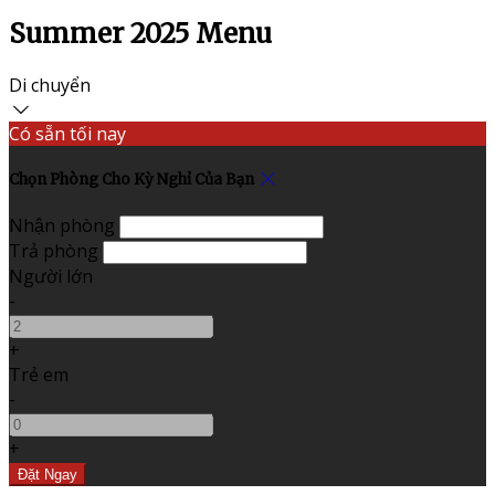
Summer 2025 Menu
Di chuyển
Có sẵn tối nay
Chọn Phòng Cho Kỳ Nghỉ Của Bạn
Nhận phòng
Trả phòng
Người lớn
-
+
Trẻ em
-
+