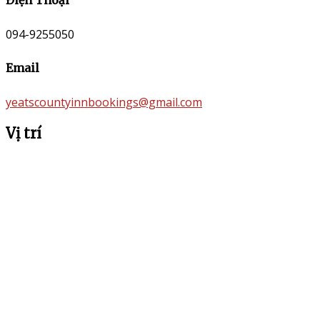
Điện Thoại
094-9255050
Email
yeatscountyinnbookings@gmail.com
Vị trí